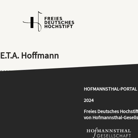
E.T.A. Hoffmann
2023-03-23
Hörspiel "Das Bergwerk von Falun" 1949
HOFMANNSTHAL-PORTAL
2024
Freies Deutsches Hochstif
von Hofmannsthal-Gesells